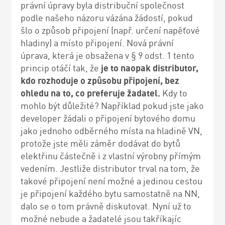
právní úpravy byla distribuční společnost
podle našeho názoru vázána žádostí, pokud
šlo o způsob připojení (např. určení napěťové
hladiny) a místo připojení. Nová právní
úprava, která je obsažena v § 9 odst. 1 tento
princip otáčí tak, že
je to naopak distributor,
kdo rozhoduje o způsobu připojení, bez
ohledu na to, co preferuje žadatel.
Kdy to
mohlo být důležité? Například pokud jste jako
developer žádali o připojení bytového domu
jako jednoho odběrného místa na hladině VN,
protože jste měli záměr dodávat do bytů
elektřinu částečně i z vlastní výrobny přímým
vedením. Jestliže distributor trval na tom, že
takové připojení není možné a jedinou cestou
je připojení každého bytu samostatně na NN,
dalo se o tom právně diskutovat. Nyní už to
možné nebude a žadatelé jsou takříkajíc