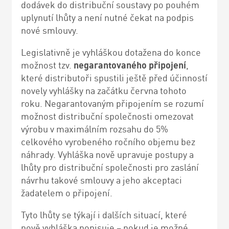
dodávek do distribuční soustavy po pouhém
uplynutí lhůty a není nutné čekat na podpis
nové smlouvy.
Legislativně je vyhláškou dotažena do konce
možnost tzv.
negarantovaného připojení
,
které distributoři spustili ještě před účinností
novely vyhlášky na začátku června tohoto
roku. Negarantovaným připojením se rozumí
možnost distribuční společnosti omezovat
výrobu v maximálním rozsahu do 5%
celkového vyrobeného ročního objemu bez
náhrady. Vyhláška nově upravuje postupy a
lhůty pro distribuční společnosti pro zaslání
návrhu takové smlouvy a jeho akceptaci
žadatelem o připojení.
Tyto lhůty se týkají i dalších situací, které
nově vyhláška popisuje – pokud je možné